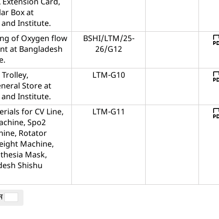
 Extension Card,
ar Box at
and Institute.
ing of Oxygen flow
BSHI/LTM/25-
nt at Bangladesh
26/G12
e.
Trolley,
LTM-G10
neral Store at
and Institute.
rials for CV Line,
LTM-G11
achine, Spo2
hine, Rotator
weight Machine,
sthesia Mask,
adesh Shishu
ান