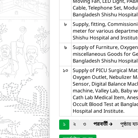
Moving Fan, LED Light, PABX
Cable, Telephone Set, Modul
Bangladesh Shishu Hospital 
৮
Supply, fitting, Commission
meter for various departme
Shishu Hospital and Institut
৯
Supply of Furniture, Oxygen 
miscellaneous Goods for Ge
Bangladesh Shishu Hospital 
১০
Supply of PICU Surgical Mate
Oxygen Outlet, Nebulizer M
Sensor, Digital Balance Mac
machine, Valley Lab, Baby 
Cath Lab Medical Item, Ane
Occult Blood Test at Bangl
Hospital and Institute.
১
২
৩
পরবর্তী
🡲
পৃষ্ঠায় য