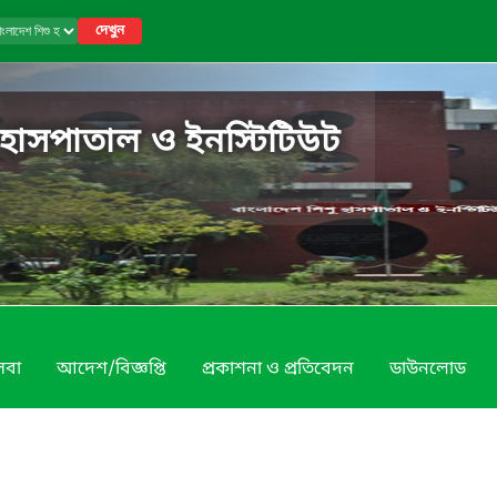
দেখুন
 হাসপাতাল ও ইনস্টিটিউট
েবা
আদেশ/বিজ্ঞপ্তি
প্রকাশনা ও প্রতিবেদন
ডাউনলোড