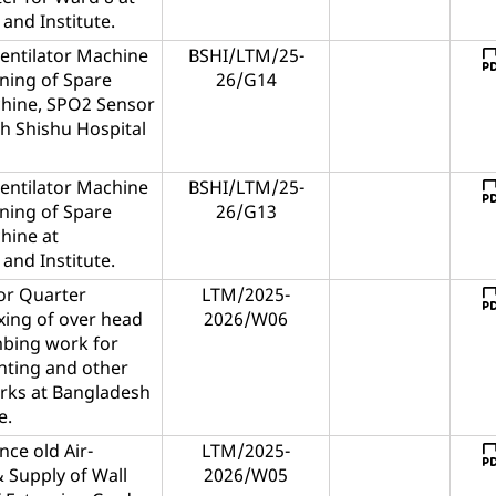
and Institute.
Ventilator Machine
BSHI/LTM/25-
oning of Spare
26/G14
chine, SPO2 Sensor
h Shishu Hospital
Ventilator Machine
BSHI/LTM/25-
oning of Spare
26/G13
hine at
and Institute.
or Quarter
LTM/2025-
ixing of over head
2026/W06
mbing work for
nting and other
rks at Bangladesh
e.
nce old Air-
LTM/2025-
& Supply of Wall
2026/W05