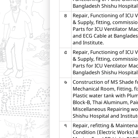
Bangladesh Shishu Hospital 
৪
Repair, Functioning of ICU 
& Supply, fitting, commissi
Parts for ICU Ventilator Ma
and ECG Cable at Banglades
and Institute.
৫
Repair, Functioning of ICU 
& Supply, fitting, commissi
Parts for ICU Ventilator Mac
Bangladesh Shishu Hospital 
৬
Construction of MS Shade f
Mechanical Room, Fitting, f
Plastic water tank with Plu
Block-B, Thai Aluminum, Pai
Miscellaneous Repairing wo
Shishu Hospital and Institut
৭
Repair, refitting & Maintena
Condition (Electric Works) 