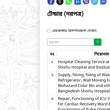
টেন্ডার (দরপত্র)
এডভান্সড অপশনগুলো দেখান
নং
শিরোনাম
১
Hospital Cleaning Service a
Shishu Hospital and Institut
২
Supply, fitting, fixing of Wate
Refrigerator, Wall Moving Fa
Biohazard Color Bin and ot
Bangladesh Shishu Hospital 
৩
Repair, Functioning of ICU 
for Cardiac Recovery Ward 
Functioning of Pulse Oximet