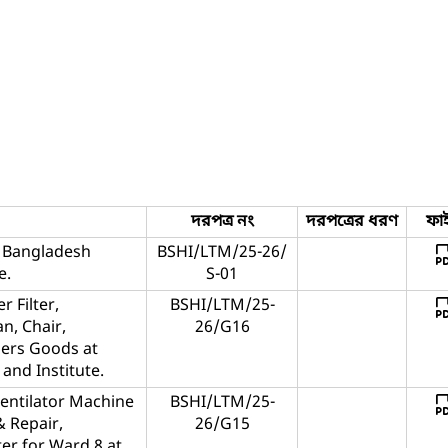
দরপত্র নং
দরপত্রের ধরণ
ফা
t Bangladesh
BSHI/LTM/25-26/
e.
S-01
r Filter,
BSHI/LTM/25-
n, Chair,
26/G16
hers Goods at
and Institute.
Ventilator Machine
BSHI/LTM/25-
& Repair,
26/G15
er for Ward 8 at