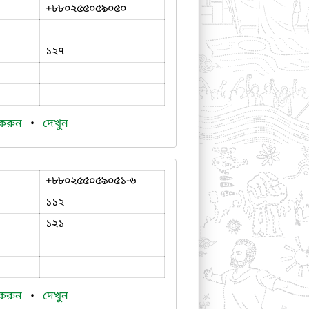
+৮৮০২৫৫০৫৯০৫০
১২৭
 করুন
•
দেখুন
+৮৮০২৫৫০৫৯০৫১-৬
১১২
১২১
 করুন
•
দেখুন