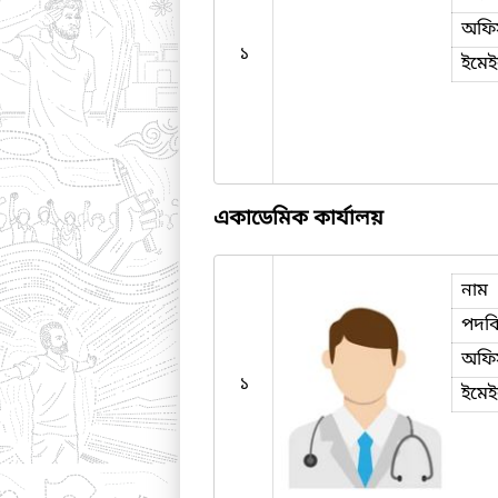
অফি
১
ইমে
একাডেমিক কার্যালয়
নাম
পদব
অফি
১
ইমে