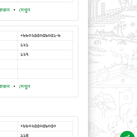
 করুন
•
দেখুন
+৮৮০২৫৫০৫৯০৫১-৬
১২১
১২৭
 করুন
•
দেখুন
+৮৮০২৫৫০৫৯০৫০
১১৪