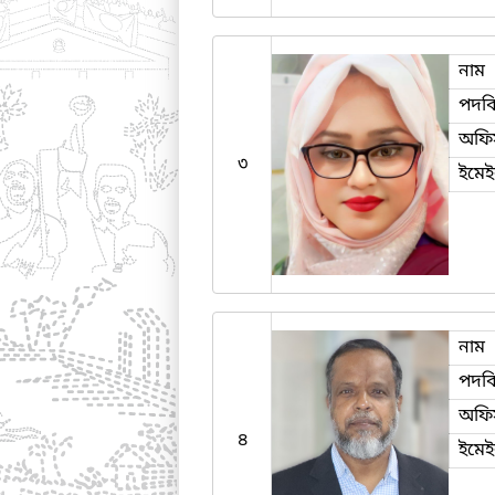
নাম
পদব
অফি
৩
ইমে
নাম
পদব
অফি
৪
ইমে