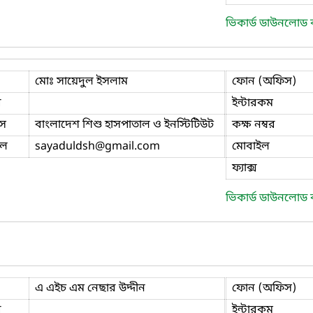
ভিকার্ড ডাউনলোড
মোঃ সায়েদুল ইসলাম
ফোন (অফিস)
ি
ইন্টারকম
স
বাংলাদেশ শিশু হাসপাতাল ও ইনস্টিটিউট
কক্ষ নম্বর
ইল
sayaduldsh
@gmail.com
মোবাইল
ফ্যাক্স
ভিকার্ড ডাউনলোড
এ এইচ এম নেছার উদ্দীন
ফোন (অফিস)
ি
ইন্টারকম