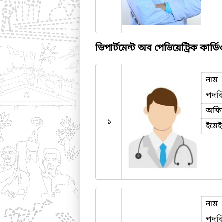
ডিপার্টমেন্ট অব পেডিয়েট্রিক কার্
নাম
পদব
অফি
১
ইমে
নাম
পদব