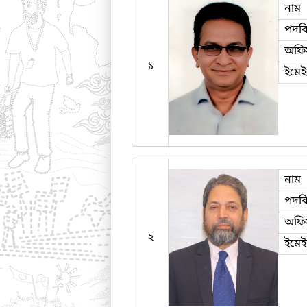
নাম
পদব
অফি
১
ইমে
নাম
পদব
অফি
২
ইমে