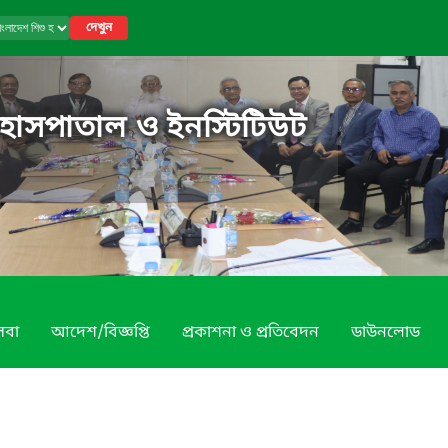
দেখুন
 হাসপাতাল ও ইনস্টিটিউট
েবা
আদেশ/বিজ্ঞপ্তি
প্রকাশনা ও প্রতিবেদন
ডাউনলোড