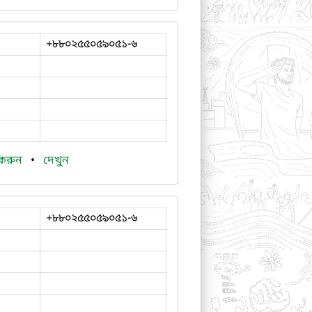
+৮৮০২৫৫০৫৯০৫১-৬
 করুন
•
দেখুন
+৮৮০২৫৫০৫৯০৫১-৬