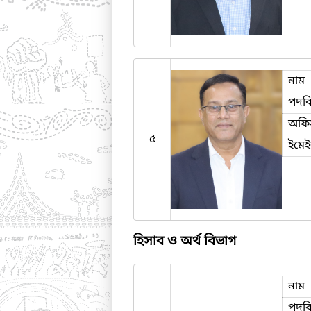
নাম
পদব
অফি
৫
ইমে
হিসাব ও অর্থ বিভাগ
নাম
পদব