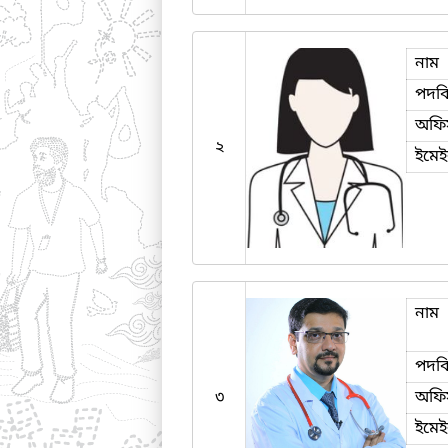
নাম
পদব
অফি
২
ইমে
নাম
পদব
৩
অফি
ইমে