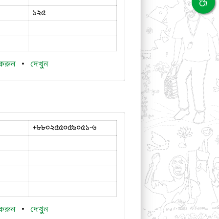
১২৫
 করুন
•
দেখুন
+৮৮০২৫৫০৫৯০৫১-৬
 করুন
•
দেখুন