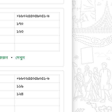
+৮৮০২৫৫০৫৯০৫১-৬
১৭০
১২৩
 করুন
•
দেখুন
+৮৮০২৫৫০৫৯০৫১-৬
১১৯
১২৪