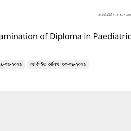
কনটেন্টটি শেষ হাল-না
xamination of Diploma in Paediatr
 ২৯-০৬-২০২৬
আর্কাইভ তারিখ: ৩০-০৯-২০২৬