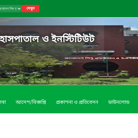
দেখুন
 হাসপাতাল ও ইনস্টিটিউট
েবা
আদেশ/বিজ্ঞপ্তি
প্রকাশনা ও প্রতিবেদন
ডাউনলোড