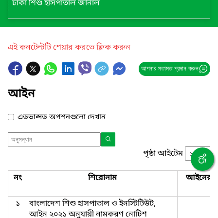
ঢাকা শিশু হাসপাতাল জার্নাল
এই কনটেন্টটি শেয়ার করতে ক্লিক করুন
আপনার মতামত প্রদান করুন
আইন
এডভান্সড অপশনগুলো দেখান
পৃষ্ঠা আইটেম
নং
শিরোনাম
আইনের ন
১
বাংলাদেশ শিশু হাসপাতাল ও ইনস্টিটিউট,
আইন ২০২১ অনুযায়ী নামকরণ নোটিশ