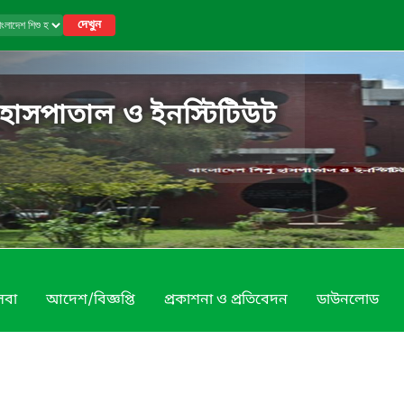
দেখুন
 হাসপাতাল ও ইনস্টিটিউট
েবা
আদেশ/বিজ্ঞপ্তি
প্রকাশনা ও প্রতিবেদন
ডাউনলোড