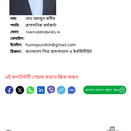
মোঃ হুমায়ুন কবীর
নাম:
প্রশাসনিক কর্মকর্তা
পদবি:
+৮৮০২৫৫০৫৯০৫১-৬
ফোন:
মোবাইল:
humayundsh
@gmail.com
ইমেইল:
বাংলাদেশ শিশু হাসপাতাল ও ইনস্টিটিউট
ঠিকানা :
এই কনটেন্টটি শেয়ার করতে ক্লিক করুন
আপনার মতামত প্রদান করুন