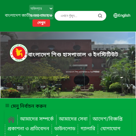
বাংলাদেশ জাতীয় তথ্য বাতায়ন
English
দেখুন
বাংলাদেশ শিশু হাসপাতাল ও ইনস্টিটিউট
মেনু নির্বাচন করুন
আমাদের সম্পর্কে
আমাদের সেবা
আদেশ/বিজ্ঞপ্তি
প্রকাশনা ও প্রতিবেদন
ডাউনলোড
গ্যালারি
যোগাযোগ