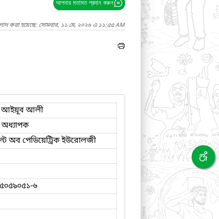
আপনার মতামত প্রদান করুন
াগাদ করা হয়েছে: সোমবার, ১১ মে, ২০২৬ এ ১১:৫৫ AM
ঃ আইয়ূব আলী
 অধ্যাপক
মেন্ট অব পেডিয়েট্রিক ইউরোলজী
৫০৫৯০৫১-৬