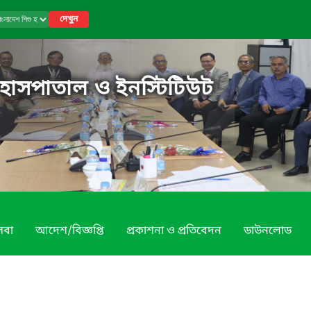
দেখুন
 হাসপাতাল ও ইনস্টিটিউট
েবা
আদেশ/বিজ্ঞপ্তি
প্রকাশনা ও প্রতিবেদন
ডাউনলোড