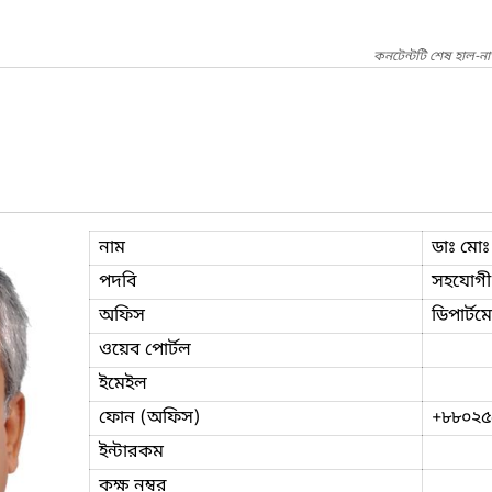
কনটেন্টটি শেষ হাল-ন
নাম
ডাঃ মো
পদবি
সহযোগী
অফিস
ডিপার্ট
ওয়েব পোর্টল
ইমেইল
ফোন (অফিস)
+৮৮০২৫
ইন্টারকম
কক্ষ নম্বর