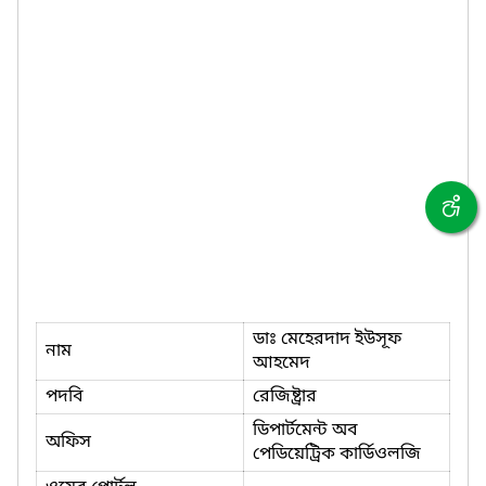
ডাঃ মেহেরদাদ ইউসূফ
নাম
আহমেদ
পদবি
রেজিষ্ট্রার
ডিপার্টমেন্ট অব
অফিস
পেডিয়েট্রিক কার্ডিওলজি