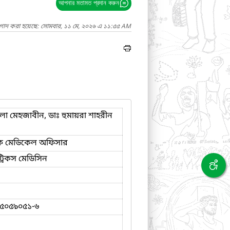
আপনার মতামত প্রদান করুন
াগাদ করা হয়েছে: সোমবার, ১১ মে, ২০২৬ এ ১১:৫৫ AM
িলা মেহজাবীন, ডাঃ হুমায়রা শাহরীন
 মেডিকেল অফিসার
্রিকস মেডিসিন
৫০৫৯০৫১-৬