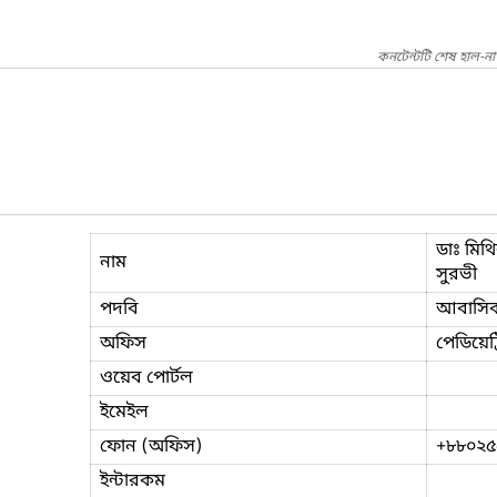
কনটেন্টটি শেষ হাল-ন
ডাঃ মিথ
নাম
সুরভী
পদবি
আবাসিক
অফিস
পেডিয়েট
ওয়েব পোর্টল
ইমেইল
ফোন (অফিস)
+৮৮০২৫
ইন্টারকম