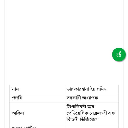
নাম
ডাঃ ফারহানা ইয়াসমিন
পদবি
সহকারী অধ্যাপক
ডিপার্টমেন্ট অব
অফিস
পেডিয়েট্রিক নেফ্রলজী এন্ড
কিডনী ডিজিজেস