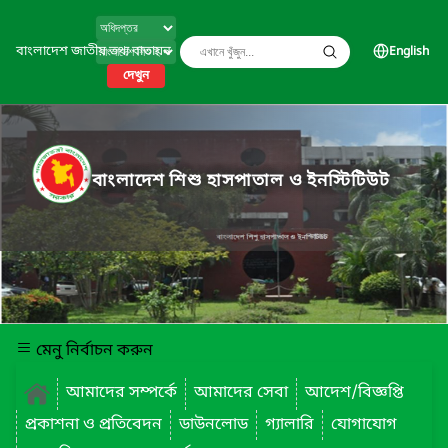
বাংলাদেশ জাতীয় তথ্য বাতায়ন
English
দেখুন
বাংলাদেশ শিশু হাসপাতাল ও ইনস্টিটিউট
মেনু নির্বাচন করুন
আমাদের সম্পর্কে
আমাদের সেবা
আদেশ/বিজ্ঞপ্তি
প্রকাশনা ও প্রতিবেদন
ডাউনলোড
গ্যালারি
যোগাযোগ