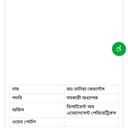
নাম
ডাঃ তানিয়া ফেরদৌস
পদবি
সহকারী অধ্যাপক
ডিপার্টমেন্ট অব
অফিস
এডোলেসেন্ট পেডিয়েট্রিকস
ওয়েব পোর্টল