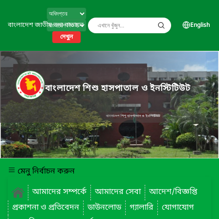
বাংলাদেশ জাতীয় তথ্য বাতায়ন
English
দেখুন
বাংলাদেশ শিশু হাসপাতাল ও ইনস্টিটিউট
মেনু নির্বাচন করুন
আমাদের সম্পর্কে
আমাদের সেবা
আদেশ/বিজ্ঞপ্তি
প্রকাশনা ও প্রতিবেদন
ডাউনলোড
গ্যালারি
যোগাযোগ