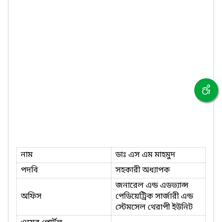
নাম
ডাঃ এস এম মাহমুদ
পদবি
সহকারী অধ্যাপক
জনারেল এন্ড এডভ্যান্স
অফিস
পেডিয়েট্রিক সার্জারী এন্ড
স্টেমসেল থেরাপী ইউনিট