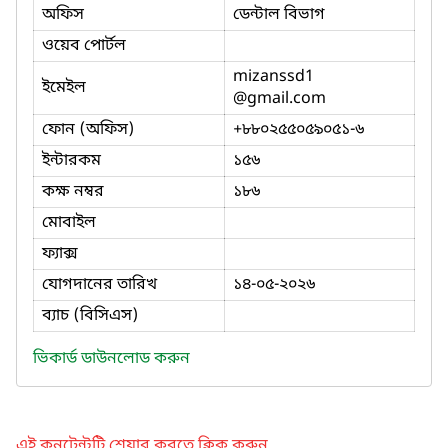
অফিস
ডেন্টাল বিভাগ
ওয়েব পোর্টল
mizanssd1
ইমেইল
@gmail.com
ফোন (অফিস)
+৮৮০২৫৫০৫৯০৫১-৬
ইন্টারকম
১৫৬
কক্ষ নম্বর
১৮৬
মোবাইল
ফ্যাক্স
যোগদানের তারিখ
১৪-০৫-২০২৬
ব্যাচ (বিসিএস)
ভিকার্ড ডাউনলোড করুন
এই কনটেন্টটি শেয়ার করতে ক্লিক করুন