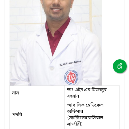
ডাঃ এইচ এম মিজানুর
নাম
রহমান
আবাসিক মেডিকেল
অফিসার
পদবি
(ম্যাক্সিলোফেসিয়াল
সার্জারী)