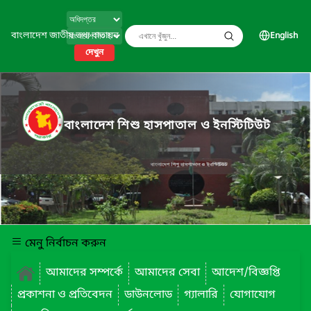
বাংলাদেশ জাতীয় তথ্য বাতায়ন
English
দেখুন
বাংলাদেশ শিশু হাসপাতাল ও ইনস্টিটিউট
মেনু নির্বাচন করুন
আমাদের সম্পর্কে
আমাদের সেবা
আদেশ/বিজ্ঞপ্তি
প্রকাশনা ও প্রতিবেদন
ডাউনলোড
গ্যালারি
যোগাযোগ