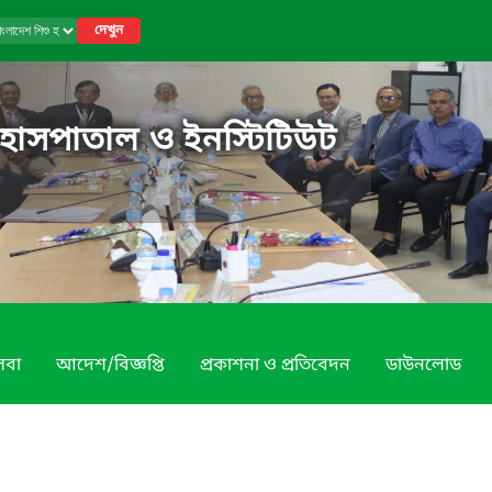
দেখুন
 হাসপাতাল ও ইনস্টিটিউট
েবা
আদেশ/বিজ্ঞপ্তি
প্রকাশনা ও প্রতিবেদন
ডাউনলোড