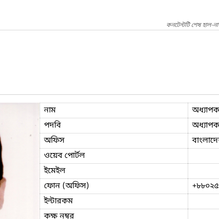
কনটেন্টটি শেষ হাল-ন
নাম
অধ্যাপ
পদবি
অধ্যাপক
অফিস
বাংলাদে
ওয়েব পোর্টল
ইমেইল
ফোন (অফিস)
+৮৮০২৫
ইন্টারকম
কক্ষ নম্বর