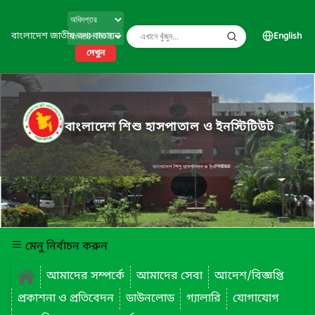
বাংলাদেশ জাতীয় তথ্য বাতায়ন
English
দেখুন
বাংলাদেশ শিশু হাসপাতাল ও ইনস্টিটিউট
মেনু নির্বাচন করুন
আমাদের সম্পর্কে
আমাদের সেবা
আদেশ/বিজ্ঞপ্তি
প্রকাশনা ও প্রতিবেদন
ডাউনলোড
গ্যালারি
যোগাযোগ